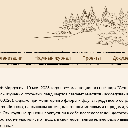
рганизации
Научный журнал
Проекты
Докум
и
ой Мордовии" 10 мая 2023 года посетила национальный парк "Сенг
сь изучению открытых ландшафтов степных участков (исследовани
-00026
). Однако при мониторинге флоры и фауны среди всего её 
ела Шиловка, на высоком холме, сложенном меловыми породами, у
. Эти крупные грызуны подпустили к себе исследователей достато
стью, не удалялись от входа в свои норы: внимательно разглядыв
х лапах.