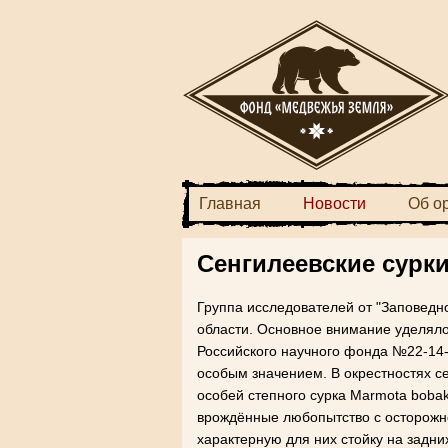
Главная
Новости
Об о
Сенгилеевские сурк
Группа исследователей от "Заповедн
области. Основное внимание уделяло
Российского научного фонда №
22-14
особым значением. В окрестностях с
особей степного сурка Marmota bobak
врождённые любопытство с осторожно
характерную для них стойку на задни